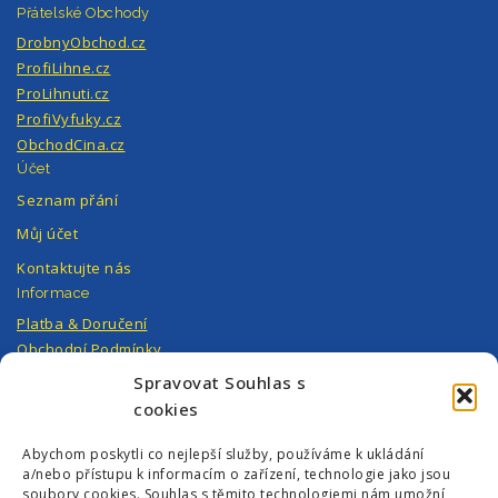
Přátelské Obchody
DrobnyObchod.cz
ProfiLihne.cz
ProLihnuti.cz
ProfiVyfuky.cz
ObchodCina.cz
Účet
Seznam přání
Můj účet
Kontaktujte nás
Informace
Platba & Doručení
Obchodní Podmínky
Ochrana Osobních Údajů
Spravovat Souhlas s
Můj Účet
cookies
Reklamace
Abychom poskytli co nejlepší služby, používáme k ukládání
a/nebo přístupu k informacím o zařízení, technologie jako jsou
Kontaktujte nás
soubory cookies. Souhlas s těmito technologiemi nám umožní