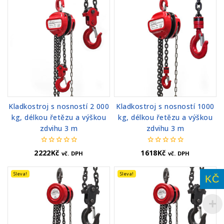
Kladkostroj s nosností 2 000
Kladkostroj s nosností 1000
kg, délkou řetězu a výškou
kg, délkou řetězu a výškou
zdvihu 3 m
zdvihu 3 m
0
0
2222
Kč
1618
Kč
vč. DPH
vč. DPH
z
z
5
5
Sleva!
Sleva!
KČ