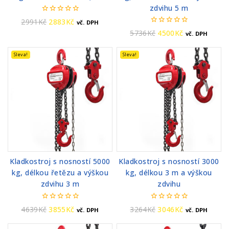
zdvihu 5 m
0
2991
Kč
2883
Kč
vč. DPH
z
0
5736
Kč
4500
Kč
vč. DPH
5
z
5
Sleva!
Sleva!
Kladkostroj s nosností 5000
Kladkostroj s nosností 3000
kg, délkou řetězu a výškou
kg, délkou 3 m a výškou
zdvihu 3 m
zdvihu
0
0
4639
Kč
3855
Kč
3264
Kč
3046
Kč
vč. DPH
vč. DPH
z
z
5
5