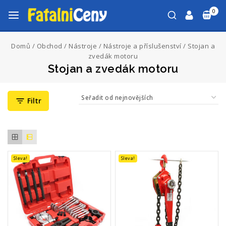
0
Domů
/
Obchod
/
Nástroje
/
Nástroje a příslušenství
/
Stojan a
zvedák motoru
Stojan a zvedák motoru
Filtr
Sleva!
Sleva!