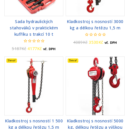
Sada hydraulických
Kladkostroj s nosností 3000
stahováků v praktickém
kg a délkou řetězu 1,5 m
kufříku s trakcí 10 t
0
4089
Kč
3530
Kč
vč. DPH
z
0
5187
Kč
4177
Kč
vč. DPH
5
z
5
Sleva!
Sleva!
Kladkostroj s nosností 1 500
Kladkostroj s nosností 5000
kg a délkou řetězu 1,5 m
kg, délkou řetězu a výškou