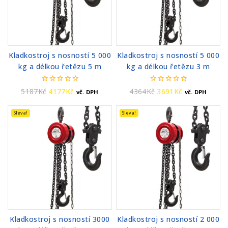
Kladkostroj s nosností 5 000
Kladkostroj s nosností 5 000
kg a délkou řetězu 5 m
kg a délkou řetězu 3 m
0
0
5187
Kč
4177
Kč
4364
Kč
3691
Kč
vč. DPH
vč. DPH
z
z
5
5
Sleva!
Sleva!
Kladkostroj s nosností 3000
Kladkostroj s nosností 2 000