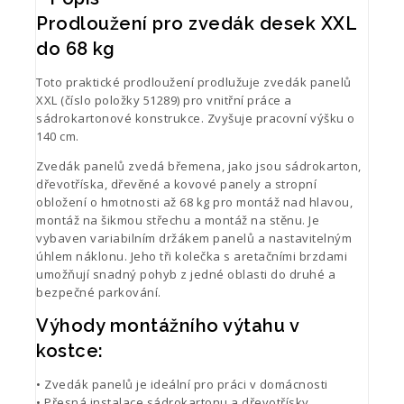
Prodloužení pro zvedák desek XXL
do 68 kg
Toto praktické prodloužení prodlužuje zvedák panelů
XXL (číslo položky 51289) pro vnitřní práce a
sádrokartonové konstrukce. Zvyšuje pracovní výšku o
140 cm.
Zvedák panelů zvedá břemena, jako jsou sádrokarton,
dřevotříska, dřevěné a kovové panely a stropní
obložení o hmotnosti až 68 kg pro montáž nad hlavou,
montáž na šikmou střechu a montáž na stěnu. Je
vybaven variabilním držákem panelů a nastavitelným
úhlem náklonu. Jeho tři kolečka s aretačními brzdami
umožňují snadný pohyb z jedné oblasti do druhé a
bezpečné parkování.
Výhody montážního výtahu v
kostce:
• Zvedák panelů je ideální pro práci v domácnosti
• Přesná instalace sádrokartonu a dřevotřísky