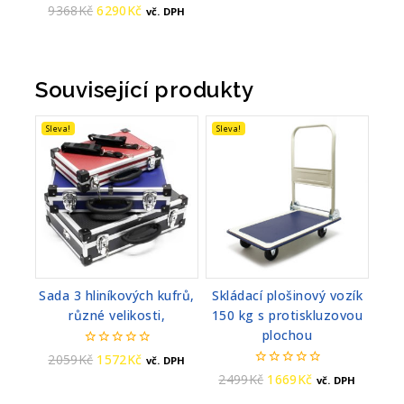
0
9368
Kč
6290
Kč
vč. DPH
z
5
Související produkty
Sleva!
Sleva!
Sada 3 hliníkových kufrů,
Skládací plošinový vozík
různé velikosti,
150 kg s protiskluzovou
plochou
0
2059
Kč
1572
Kč
vč. DPH
z
0
2499
Kč
1669
Kč
vč. DPH
5
z
5