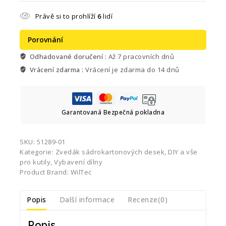
Právě si to prohlíží
6
lidí
Porovnání
Odhadované doručení :
Až 7 pracovních dnů
Vrácení zdarma :
Vrácení je zdarma do 14 dnů
Garantovaná Bezpečná pokladna
SKU:
51289-01
Kategorie:
Zvedák sádrokartonových desek
,
DIY a vše
pro kutily
,
Vybavení dílny
Product Brand:
WilTec
Popis
Další informace
Recenze(0)
Popis