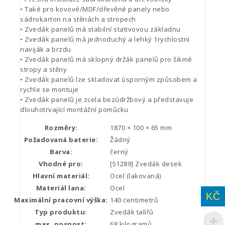
• Také pro kovové/MDF/dřevěné panely nebo
sádrokarton na stěnách a stropech
• Zvedák panelů má stabilní stativovou základnu
• Zvedák panelů má jednoduchý a lehký 1rychlostní
naviják a brzdu
• Zvedák panelů má sklopný držák panelů pro šikmé
stropy a stěny
• Zvedák panelů lze skladovat úsporným způsobem a
rychle se montuje
• Zvedák panelů je zcela bezúdržbový a představuje
dlouhotrvající montážní pomůcku
Rozměry:
1870 × 100 × 65 mm
Požadovaná baterie:
Žádný
Barva:
černý
Vhodné pro:
[51289] Zvedák desek
Hlavní materiál:
Ocel (lakovaná)
Materiál lana:
Ocel
KČ
Maximální pracovní výška:
140 centimetrů
Typ produktu:
Zvedák talířů
max. nosnost:
68 kilogramů