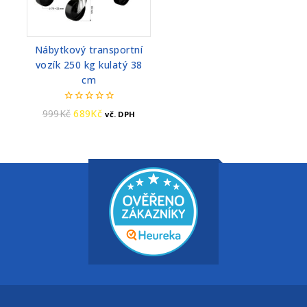
Nábytkový transportní
vozík 250 kg kulatý 38
cm
0
999
Kč
689
Kč
vč. DPH
z
5