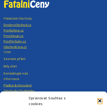
Přátelské Obchody
DrobnyObchod.cz
ProfiLihne.cz
ProLihnuti.cz
ProfiVyfuky.cz
ObchodCina.cz
Účet
Seznam přání
Můj účet
Kontaktujte nás
Informace
Platba & Doručení
Obchodní Podmínky
Ochrana Osobních Údajů
Spravovat Souhlas s
Můj Účet
cookies