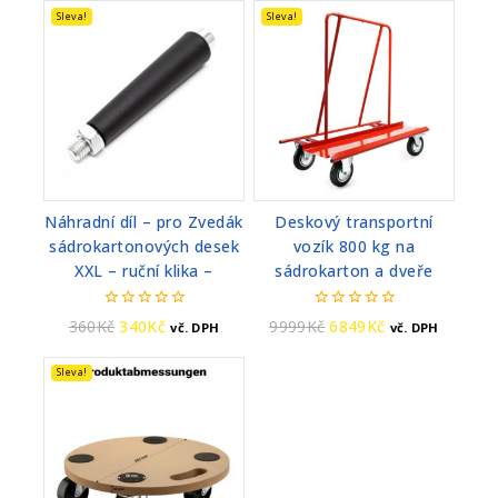
Sleva!
Sleva!
Náhradní díl – pro Zvedák
Deskový transportní
sádrokartonových desek
vozík 800 kg na
XXL – ruční klika –
sádrokarton a dveře
0
0
360
Kč
340
Kč
9999
Kč
6849
Kč
vč. DPH
vč. DPH
z
z
5
5
Sleva!