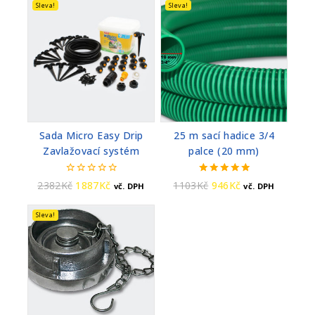
Sleva!
Sleva!
Sada Micro Easy Drip
25 m sací hadice 3/4
Zavlažovací systém
palce (20 mm)
0
5.00
2382
Kč
1887
Kč
1103
Kč
946
Kč
vč. DPH
vč. DPH
z
z 5
5
Sleva!