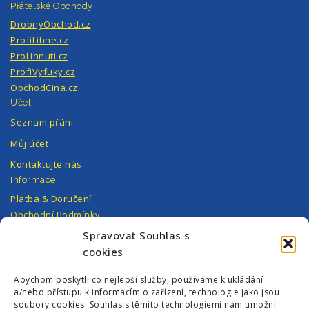
Přátelské Obchody
DrobnyObchod.cz
ProfiLihne.cz
ProLihnuti.cz
ProfiVyfuky.cz
ObchodCina.cz
Účet
Seznam přání
Můj účet
Kontaktujte nás
Informace
Platba & Doručení
Obchodní Podmínky
Ochrana Osobních Údajů
Spravovat Souhlas s
Můj Účet
cookies
Reklamace
Abychom poskytli co nejlepší služby, používáme k ukládání
a/nebo přístupu k informacím o zařízení, technologie jako jsou
Kontaktujte nás
soubory cookies. Souhlas s těmito technologiemi nám umožní