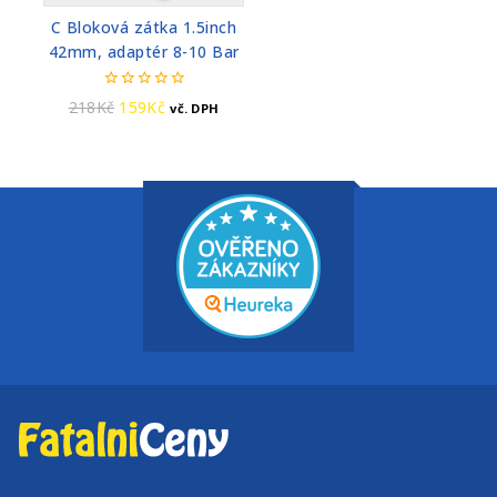
C Bloková zátka 1.5inch
42mm, adaptér 8-10 Bar
0
218
Kč
159
Kč
vč. DPH
z
5