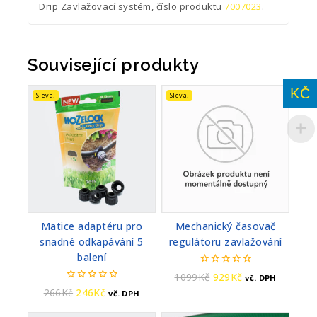
Drip Zavlažovací systém, číslo produktu
7007023
.
Související produkty
KČ
Sleva!
Sleva!
Matice adaptéru pro
Mechanický časovač
snadné odkapávání 5
regulátoru zavlažování
balení
0
1099
Kč
929
Kč
vč. DPH
z
0
266
Kč
246
Kč
vč. DPH
5
z
5